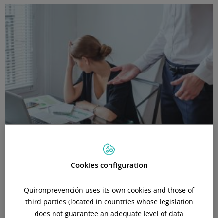
Mobbing: detecta, actúa y mejora tu ambiente
Cookies configuration
laboral
El mobbing, también conocido como acoso laboral, es una de
Quironprevención uses its own cookies and those of
las problemáticas que más pueden afectar el bienestar
third parties (located in countries whose legislation
emocional de los trabajadores. A pesar de
does not guarantee an adequate level of data