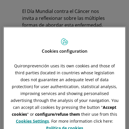
El Día Mundial contra el Cáncer nos
invita a reflexionar sobre las múltiples
formas de abordar esta enfermedad.
“Si bien los avances médicos han
transformado el tratamiento del
cáncer, la investigación también
Cookies configuration
apunta a factores psicológicos que
pueden influir en la evolución de la
Quironprevención uses its own cookies and those of
enfermedad”, apunta
Virginia Mª
third parties (located in countries whose legislation
Parrado Suárez,
psicóloga de
does not guarantee an adequate level of data
Quirónprevención
. La actitud del
protection) for user authentication, statistical analysis,
paciente, ya sea positiva o negativa,
improving services and showing personalised
tiene un impacto medible no solo en
advertising through the analysis of your navigation. You
su bienestar emocional, sino también
can accept all cookies by pressing the button "
Accept
en el funcionamiento de su sistema
cookies
" or
configure/refuse them
their use from this
inmunológico y en los resultados
Cookies Settings
. For more information click here:
clínicos.
Política de cookies