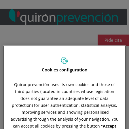
Pide cita
Estamos muy
Cookies configuration
cerca
para
Quironprevención uses its own cookies and those of
third parties (located in countries whose legislation
cuidarte mejor
does not guarantee an adequate level of data
protection) for user authentication, statistical analysis,
improving services and showing personalised
En nuestro centro de Quirónprevención, ubicado
advertising through the analysis of your navigation. You
en los bajos del Gran Casino Sardinero,
can accept all cookies by pressing the button "
Accept
ofrecemos especialidades médicas con