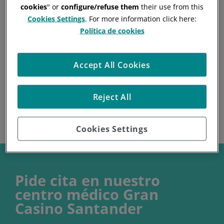
cookies
" or
configure/refuse them
their use from this
profesionales de reconocido prestigio.
Cookies Settings
. For more information click here:
Un centro a pie de calle con capacidad de
Política de cookies
atención sanitaria sin listas de espera.
Consulta nuestras especialidades, pide tu cita y
Accept All Cookies
prepara hoy tu salud del mañana.
NRS 06/2024/04135
Reject All
Cookies Settings
Pide cita en nuestro
centro médico Gran
Casino Santander